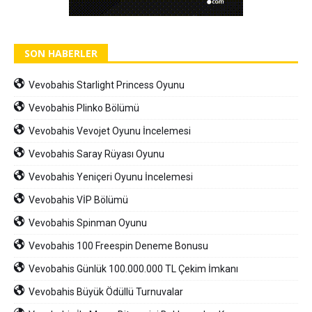
SON HABERLER
Vevobahis Starlight Princess Oyunu
Vevobahis Plinko Bölümü
Vevobahis Vevojet Oyunu İncelemesi
Vevobahis Saray Rüyası Oyunu
Vevobahis Yeniçeri Oyunu İncelemesi
Vevobahis VİP Bölümü
Vevobahis Spinman Oyunu
Vevobahis 100 Freespin Deneme Bonusu
Vevobahis Günlük 100.000.000 TL Çekim İmkanı
Vevobahis Büyük Ödüllü Turnuvalar