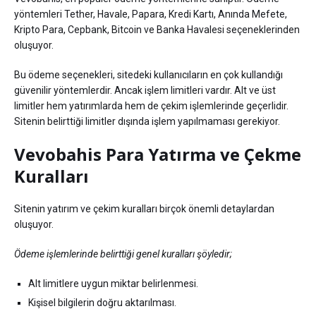
yöntemleri Tether, Havale, Papara, Kredi Kartı, Anında Mefete,
Kripto Para, Cepbank, Bitcoin ve Banka Havalesi seçeneklerinden
oluşuyor.
Bu ödeme seçenekleri, sitedeki kullanıcıların en çok kullandığı
güvenilir yöntemlerdir. Ancak işlem limitleri vardır. Alt ve üst
limitler hem yatırımlarda hem de çekim işlemlerinde geçerlidir.
Sitenin belirttiği limitler dışında işlem yapılmaması gerekiyor.
Vevobahis Para Yatırma ve Çekme
Kuralları
Sitenin yatırım ve çekim kuralları birçok önemli detaylardan
oluşuyor.
Ödeme işlemlerinde belirttiği genel kuralları şöyledir;
Alt limitlere uygun miktar belirlenmesi.
Kişisel bilgilerin doğru aktarılması.