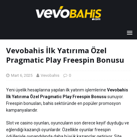
Vevobahis İlk Yatırıma Özel
Pragmatic Play Freespin Bonusu
Mart 6, 2025
Vevobahis
0
Yeni üyelik hesaplarına yapılan ilk yatırım işlemlerine
Vevobahis
İlk Yatırıma Özel Pragmatic Play Freespin Bonusu
sunuyor.
Freespin bonusları, bahis sektöründe en popüler promosyon
kampanyalarıdır.
Slot ve casino oyunları, oyuncuların son derece keyif duyduğu ve
eğlendiği kazançlı oyunlardır. Özellikle oyunlar freespin
ödülleriyle oynandığında daha büyük kazançlar getiriyor. Site