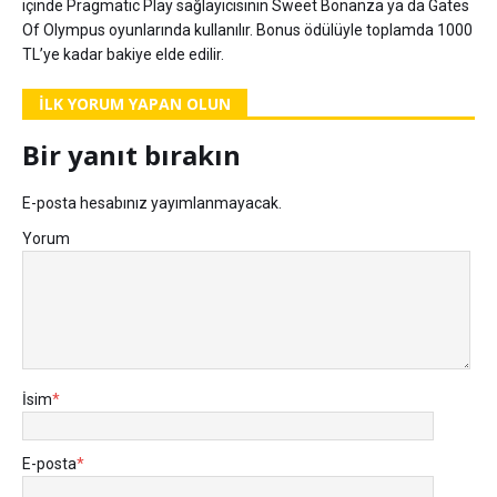
içinde Pragmatic Play sağlayıcısının Sweet Bonanza ya da Gates
Of Olympus oyunlarında kullanılır. Bonus ödülüyle toplamda 1000
TL’ye kadar bakiye elde edilir.
İLK YORUM YAPAN OLUN
Bir yanıt bırakın
E-posta hesabınız yayımlanmayacak.
Yorum
İsim
*
E-posta
*