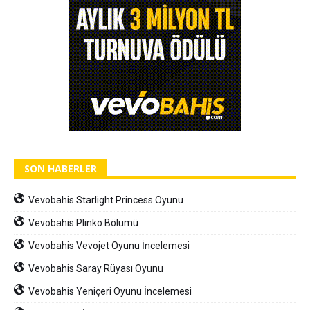
SON HABERLER
Vevobahis Starlight Princess Oyunu
Vevobahis Plinko Bölümü
Vevobahis Vevojet Oyunu İncelemesi
Vevobahis Saray Rüyası Oyunu
Vevobahis Yeniçeri Oyunu İncelemesi