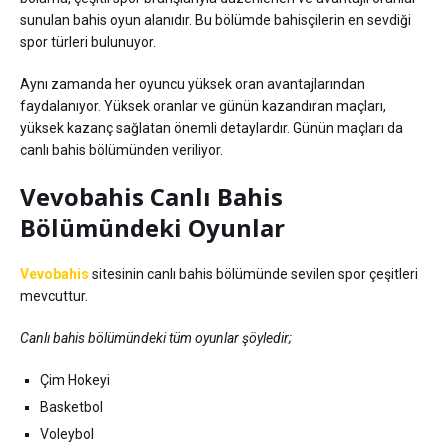
sunulan bahis oyun alanıdır. Bu bölümde bahisçilerin en sevdiği
spor türleri bulunuyor.
Aynı zamanda her oyuncu yüksek oran avantajlarından
faydalanıyor. Yüksek oranlar ve günün kazandıran maçları,
yüksek kazanç sağlatan önemli detaylardır. Günün maçları da
canlı bahis bölümünden veriliyor.
Vevobahis Canlı Bahis
Bölümündeki Oyunlar
Vevobahis
sitesinin canlı bahis bölümünde sevilen spor çeşitleri
mevcuttur.
Canlı bahis bölümündeki tüm oyunlar şöyledir;
Çim Hokeyi
Basketbol
Voleybol