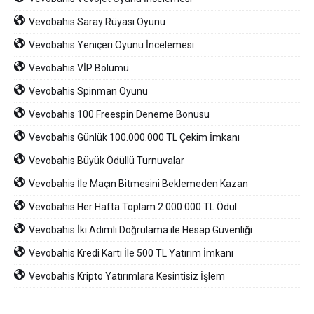
Vevobahis Saray Rüyası Oyunu
Vevobahis Yeniçeri Oyunu İncelemesi
Vevobahis VİP Bölümü
Vevobahis Spinman Oyunu
Vevobahis 100 Freespin Deneme Bonusu
Vevobahis Günlük 100.000.000 TL Çekim İmkanı
Vevobahis Büyük Ödüllü Turnuvalar
Vevobahis İle Maçın Bitmesini Beklemeden Kazan
Vevobahis Her Hafta Toplam 2.000.000 TL Ödül
Vevobahis İki Adımlı Doğrulama ile Hesap Güvenliği
Vevobahis Kredi Kartı İle 500 TL Yatırım İmkanı
Vevobahis Kripto Yatırımlara Kesintisiz İşlem