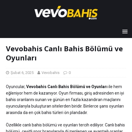
Vevobahis Canlı Bahis Bölümü ve
Oyunları
Şubat 6, 2025
Vevobahis
0
Oyuncular,
Vevobahis Canlı Bahis Bölümü ve Oyunları
ile hem
eğleniyor hem de kazanıyor. Oyun firması, giriş adresinden en iyi
bahis oranlarını sunan ve günün en fazla kazandıran maçlarını
oyuncularıyla buluşturan sitelerden biridir. Binlerce şans oyunları
arasında da en çok bahis türleri ön plandadır.
Özellikle canlı bahis bölümü ve oyunları tercih ediliyor. Canlı bahis
bölümü, çeşitli spor branşlarıyla düzenlenen ve avantajlı oranlar