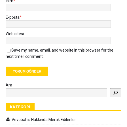
İsim
*
E-posta
*
Web sitesi
Save my name, email, and website in this browser for the
next time I comment.
Ara
KATEGORI
Vevobahis Hakkında Merak Edilenler